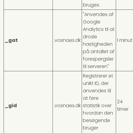
bruges.
"Anvendes af
Google
Analytics til at
drosle
_gat
.vosnaes.dk
1 minut
hastigheden
på antallet af
forespørgsler
til serveren"
Registrerer et
unikt ID, der
anvendes til
at føre
24
_gid
.vosnaes.dk
statistik over
timer
hvordan den
besøgende
bruger