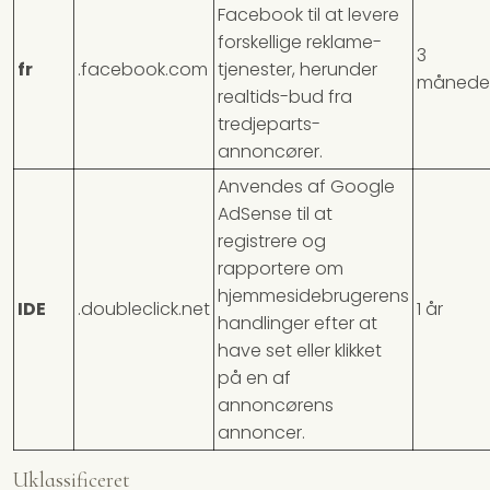
Facebook til at levere
forskellige reklame-
3
fr
.facebook.com
tjenester, herunder
månede
realtids-bud fra
tredjeparts-
annoncører.
Anvendes af Google
AdSense til at
registrere og
rapportere om
hjemmesidebrugerens
IDE
.doubleclick.net
1 år
handlinger efter at
have set eller klikket
på en af
annoncørens
annoncer.
Uklassificeret