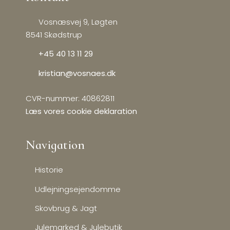
Vosnæsvej 9, Løgten
8541 Skødstrup
+45 40 13 11 29
kristian@vosnaes.dk
CVR-nummer: 40862811
Læs vores cookie deklaration
Navigation​
Historie
Udlejningsejendomme
Skovbrug & Jagt​
Julemarked & Julebutik​