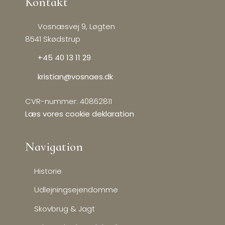
Kontakt
Vosnæsvej 9, Løgten
8541 Skødstrup
+45 40 13 11 29
kristian@vosnaes.dk
CVR-nummer: 40862811
Læs vores cookie deklaration
Navigation​
Historie
Udlejningsejendomme
Skovbrug & Jagt​