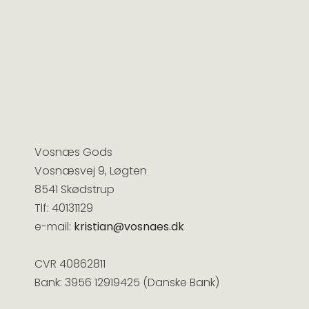
Vosnæs Gods
Vosnæsvej 9, Løgten
8541 Skødstrup
Tlf: 40131129
e-mail:
kristian@vosnaes.dk
CVR 40862811
Bank: 3956 12919425 (Danske Bank)