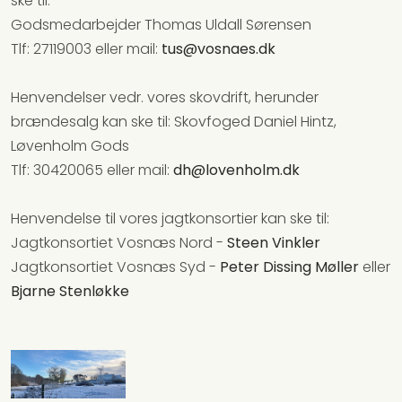
ske til:
Godsmedarbejder Thomas Uldall Sørensen
Tlf: 27119003 eller mail:
tus@vosnaes.dk
Henvendelser vedr. vores skovdrift, herunder
brændesalg kan ske til: Skovfoged Daniel Hintz,
Løvenholm Gods
Tlf: 30420065 eller mail:
dh@lovenholm.dk
Henvendelse til vores jagtkonsortier kan ske til:
Jagtkonsortiet Vosnæs Nord -
Steen Vinkler
Jagtkonsortiet Vosnæs Syd -
Peter Dissing Møller
eller
Bjarne Stenløkke